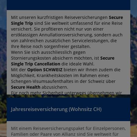
Mit unseren kurzfristigen Reiseversicherungen 
Secure 
Single Trip
 sind Sie weltweit umfassend für eine Reise 
versichert. Sie profitieren nicht nur von einer 
erstklassigen Annullationsversicherung, sondern auch 
von zahlreichen zusätzlichen Serviceleistungen, die 
Ihre Reise noch sorgenfreier gestalten.
Wenn Sie sich ausschliesslich gegen 
Stornierungskosten absichern möchten, ist 
Secure 
Single Trip Cancellation
 die ideale Wahl.
Mit der 
Option SCHWEIZ
 bieten wir Ihnen zudem die 
Möglichkeit, Krankheitskosten im Rahmen eines 
Schengen-Visumsaufenthaltes in der Schweiz über 
Secure Health
 abzusichern.
Für noch mehr Sicherheit unterwegs übernehmen wir 
bei 
Secure Rent CAR/Motorhome
 den Selbstbehalt bei 
gemieteten Autos oder Wohnmobilen.
Jahresreiseversicherung (Wohnsitz CH)
Mit einem Reiseversicherungspaket für Einzelpersonen, 
Familien oder Paare von Allianz sind Sie weltweit für 