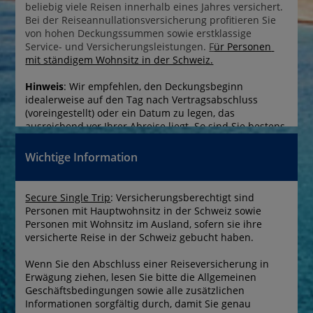
beliebig viele Reisen innerhalb eines Jahres versichert. 
Bei der Reiseannullationsversicherung profitieren Sie 
von hohen Deckungssummen sowie erstklassige 
Service- und Versicherungsleistungen. 
F
ür Personen 
mit ständigem Wohnsitz in der Schweiz.
Hinweis
: Wir empfehlen, den Deckungsbeginn 
idealerweise auf den Tag nach Vertragsabschluss 
(voreingestellt) oder ein Datum zu legen, das 
ausreichend vor Ihrer Abreise liegt. So sind Sie bestens 
gegen mögliche Annullierungskosten geschützt.
Wichtige Information
Secure Single Trip
: Versicherungsberechtigt sind 
Personen mit Hauptwohnsitz in der Schweiz sowie 
Personen mit Wohnsitz im Ausland, sofern sie ihre 
versicherte Reise in der Schweiz gebucht haben.
Wenn Sie den Abschluss einer Reiseversicherung in 
Erwägung ziehen, lesen Sie bitte die Allgemeinen 
Geschäftsbedingungen sowie alle zusätzlichen 
Informationen sorgfältig durch, damit Sie genau 